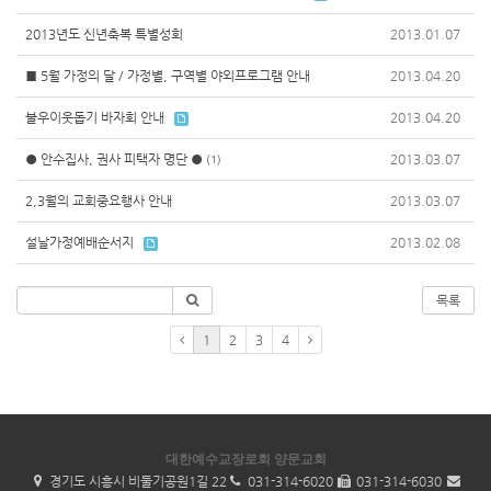
2013년도 신년축복 특별성회
2013.01.07
■ 5월 가정의 달 / 가정별, 구역별 야외프로그램 안내
2013.04.20
불우이웃돕기 바자회 안내
2013.04.20
● 안수집사, 권사 피택자 명단 ●
2013.03.07
(1)
2,3월의 교회중요행사 안내
2013.03.07
설날가정예배순서지
2013.02.08
목록
1
2
3
4
대한예수교장로회 양문교회
경기도 시흥시 비둘기공원1길 22
031-314-6020
031-314-6030