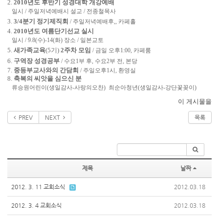
2.
2010년도 후반기 성경대학 개강예배
일시 / 주일저녁예배시 설교 / 전종철목사
3.
3/4분기 정기제직회
/ 주일저녁예배후,, 카페홀
4.
2010년도 여름단기선교 실시
일시 / 9.8(수)-14(화) 장소 / 일본교토
5.
새가족교육
(5기)
2주차 모임
/ 금일 오후1:00, 카페룸
6.
구역장 성경공부
/ 수요1부 후, 수요2부 전, 본당
7.
중등부교사와의 간담회
/ 주일오후1시, 환영실
8.
축복의 씨앗을 심으신 분
류승원어린이
(생일감사-사랑의오찬)
최순아청년
(생일감사-강단꽃꽂이)
이 게시물을
PREV
NEXT
목록
제목
날짜
2012. 3. 11 교회소식
2012.03.18
2012. 3. 4 교회소식
2012.03.18