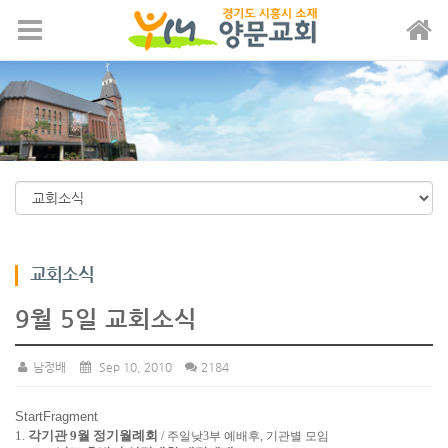
메뉴 건너뛰기
교회소식
9월 5일 교회소식
남정배
Sep 10, 2010
2184
StartFragment
1.
각기관 9월 정기월례회
/ 주일낮3부 예배후, 기관별 모임